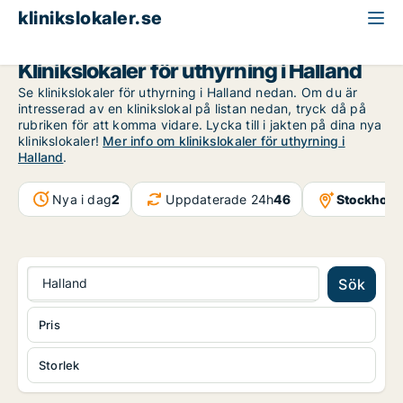
klinikslokaler.se
Halland
Klinikslokaler för uthyrning i Halland
Se klinikslokaler för uthyrning i Halland nedan. Om du är
intresserad av en klinikslokal på listan nedan, tryck då på
rubriken för att komma vidare. Lycka till i jakten på dina nya
klinikslokaler!
Mer info om klinikslokaler för uthyrning i
Halland
.
Nya i dag
2
Uppdaterade 24h
46
Stockholm
Halland
Sök
Pris
Storlek