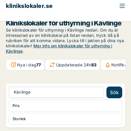
klinikslokaler.se
Skåne
Kävlinge
Klinikslokaler för uthyrning i Kävlinge
Se klinikslokaler för uthyrning i Kävlinge nedan. Om du är
intresserad av en klinikslokal på listan nedan, tryck då på
rubriken för att komma vidare. Lycka till i jakten på dina nya
klinikslokaler!
Mer info om klinikslokaler för uthyrning i
Kävlinge
.
Nya i dag
77
Uppdaterade 24h
83
Notifikat
Kävlinge
Sök
Pris
Storlek