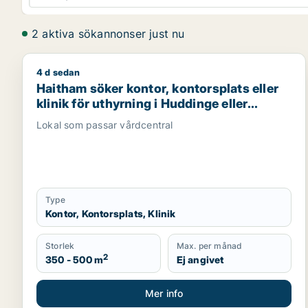
2 aktiva sökannonser just nu
4 d sedan
Haitham söker kontor, kontorsplats eller klinik för
Haitham söker kontor, kontorsplats eller
klinik för uthyrning i Huddinge eller
Botkyrka
Lokal som passar vårdcentral
Type
Kontor, Kontorsplats, Klinik
Storlek
Max. per månad
2
350 - 500 m
Ej angivet
Mer info