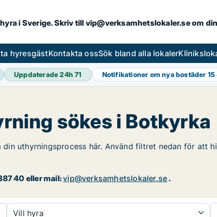
hyra i Sverige. Skriv till
vip@verksamhetslokaler.se
om din
tta hyresgäst
Kontakta oss
Sök bland alla lokaler
Klinikslok
Uppdaterade 24h
71
Notifikationer om nya bostäder
15
hyrning sökes i Botkyrka
 din uthyrningsprocess här. Använd filtret nedan för att hi
87 40 eller mail:
vip@verksamhetslokaler.se
.
Vill hyra