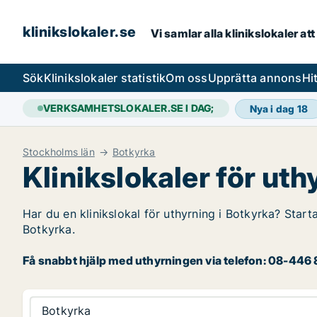
klinikslokaler.se
Vi samlar alla klinikslokaler att 
Sök
Klinikslokaler statistik
Om oss
Upprätta annons
Hi
VERKSAMHETSLOKALER.SE I DAG;
Nya i dag
18
Stockholms län
Botkyrka
Klinikslokaler för ut
Har du en klinikslokal för uthyrning i Botkyrka? Starta
Botkyrka.
Få snabbt hjälp med uthyrningen via telefon: 08-446 8
Botkyrka