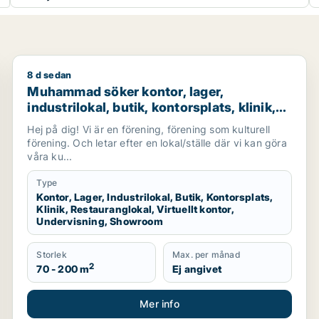
8 d sedan
 uthyrning i Huddinge eller Botkyrka
Muhammad söker kontor, lager, industrilokal, butik, ko
Muhammad söker kontor, lager,
industrilokal, butik, kontorsplats, klinik,
restauranglokal, virtuellt kontor,
Hej på dig! Vi är en förening, förening som kulturell
undervisning eller showroom för
förening. Och letar efter en lokal/ställe där vi kan göra
uthyrning i Botkyrka eller Södertälje
våra ku...
Type
Kontor, Lager, Industrilokal, Butik, Kontorsplats,
Klinik, Restauranglokal, Virtuellt kontor,
Undervisning, Showroom
Storlek
Max. per månad
2
70 - 200 m
Ej angivet
Mer info