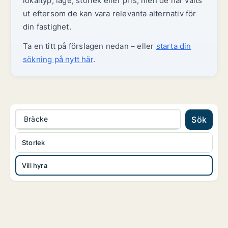
lokaltyp, läge, storlek eller pris, men de har valts
ut eftersom de kan vara relevanta alternativ för
din fastighet.
Ta en titt på förslagen nedan – eller
starta din
sökning på nytt här
.
Bräcke
Sök
Storlek
Vill hyra