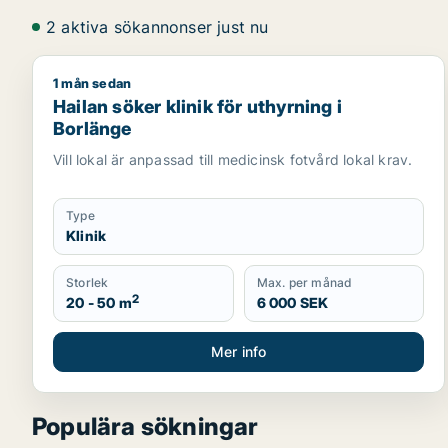
2 aktiva sökannonser just nu
1 mån sedan
Hailan söker klinik för uthyrning i Borlänge
Hailan söker klinik för uthyrning i
Borlänge
Vill lokal är anpassad till medicinsk fotvård lokal krav.
Type
Klinik
Storlek
Max. per månad
2
20 - 50 m
6 000 SEK
Mer info
Populära sökningar