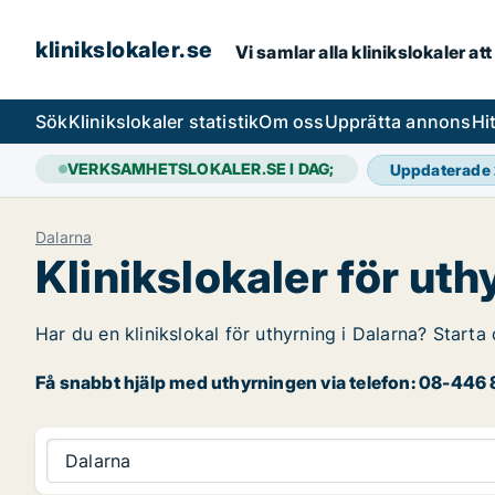
klinikslokaler.se
Vi samlar alla klinikslokaler att 
Sök
Klinikslokaler statistik
Om oss
Upprätta annons
Hi
VERKSAMHETSLOKALER.SE I DAG;
Uppdaterade
Dalarna
Klinikslokaler för uth
Har du en klinikslokal för uthyrning i Dalarna? Starta 
Få snabbt hjälp med uthyrningen via telefon: 08-446 8
Dalarna