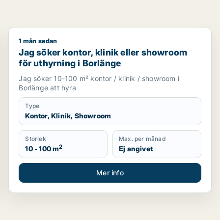
1 mån sedan
Jag söker kontor, klinik eller showroom för uthyrnin
Jag söker kontor, klinik eller showroom
för uthyrning i Borlänge
Jag söker 10-100 m² kontor / klinik / showroom i
Borlänge att hyra
Type
Kontor, Klinik, Showroom
Storlek
Max. per månad
2
10 - 100 m
Ej angivet
Mer info