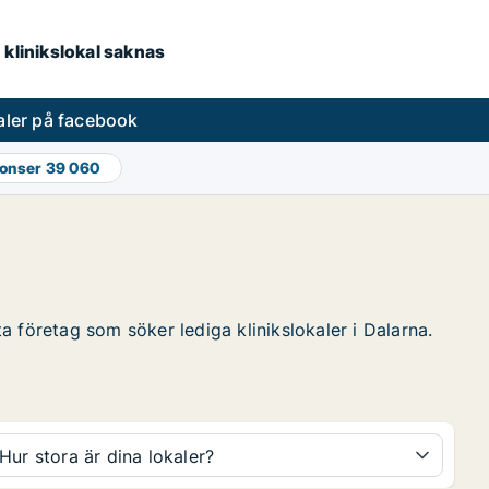
 klinikslokal saknas
aler på facebook
nonser
39 060
ta företag som söker lediga klinikslokaler i Dalarna.
Hur stora är dina lokaler?