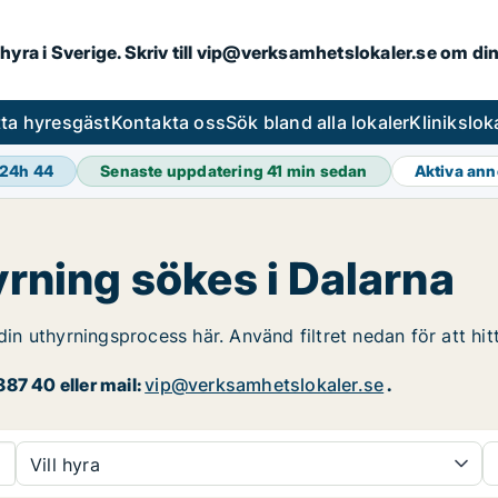
hyra i Sverige. Skriv till
vip@verksamhetslokaler.se
om din
tta hyresgäst
Kontakta oss
Sök bland alla lokaler
Klinikslok
 24h
44
Senaste uppdatering
41 min sedan
Aktiva an
yrning sökes i Dalarna
din uthyrningsprocess här. Använd filtret nedan för att hit
87 40 eller mail:
vip@verksamhetslokaler.se
.
Vill hyra