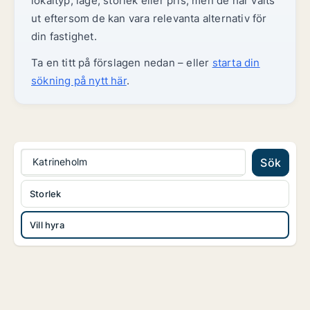
lokaltyp, läge, storlek eller pris, men de har valts
ut eftersom de kan vara relevanta alternativ för
din fastighet.
Ta en titt på förslagen nedan – eller
starta din
sökning på nytt här
.
Katrineholm
Sök
Storlek
Vill hyra