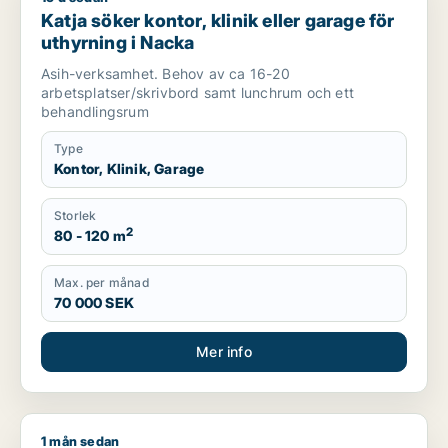
Katja söker kontor, klinik eller garage för
uthyrning i Nacka
Asih-verksamhet. Behov av ca 16-20
arbetsplatser/skrivbord samt lunchrum och ett
behandlingsrum
Type
Kontor, Klinik, Garage
Storlek
2
80 - 120 m
Max. per månad
70 000 SEK
Mer info
1 mån sedan
Christina söker klinik för uthyrning i Huddinge, Haninge eller