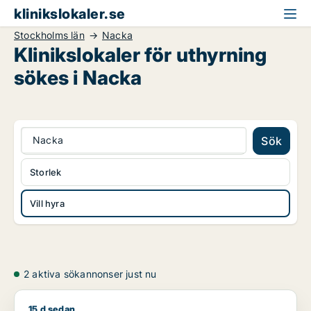
klinikslokaler.se
Stockholms län
Nacka
Klinikslokaler för uthyrning
sökes i Nacka
Nacka
Sök
Storlek
Vill hyra
2 aktiva sökannonser just nu
15 d sedan
Katja söker kontor, klinik eller garage för uthyrning i Nacka