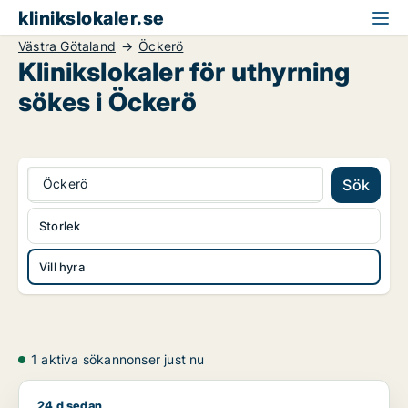
klinikslokaler.se
Västra Götaland
Öckerö
Klinikslokaler för uthyrning
sökes i Öckerö
Öckerö
Sök
Storlek
Vill hyra
1 aktiva sökannonser just nu
24 d sedan
Jag söker klinik för uthyrning i Västra Götaland