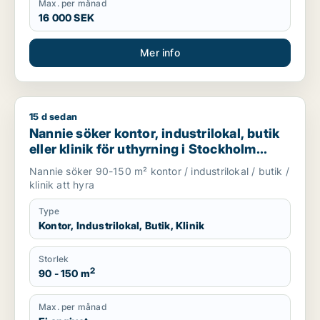
Max. per månad
16 000 SEK
Mer info
15 d sedan
Nannie söker kontor, industrilokal, butik eller klinik för uth
Nannie söker kontor, industrilokal, butik
eller klinik för uthyrning i Stockholm
Innerstad, Kungsholmen eller Vasastan
Nannie söker 90-150 m² kontor / industrilokal / butik /
m.fl.
klinik att hyra
Type
Kontor, Industrilokal, Butik, Klinik
Storlek
2
90 - 150 m
Max. per månad