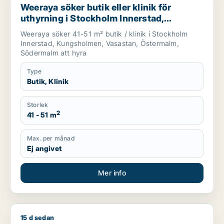
Weeraya söker butik eller klinik för
uthyrning i Stockholm Innerstad,
Kungsholmen eller Vasastan m.fl.
Weeraya söker 41-51 m² butik / klinik i Stockholm
Innerstad, Kungsholmen, Vasastan, Östermalm,
Södermalm att hyra
Type
Butik, Klinik
Storlek
2
41 - 51 m
Max. per månad
Ej angivet
Mer info
15 d sedan
Isabelle söker butik eller klinik för uthyrning i Stockholm