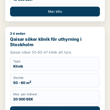
Mer info
2 d sedan
Qaisar söker klinik för uthyrning i Stockholm
Qaisar söker klinik för uthyrning i
Stockholm
Qaisar söker 50-60 m² klinik att hyra
Type
Klinik
Storlek
2
50 - 60 m
Max. per månad
20 000 SEK