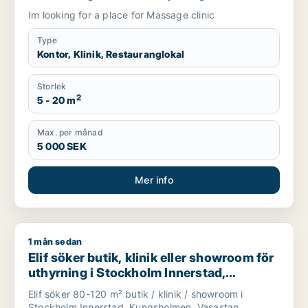
Stockholm Innerstad eller Söderort
Im looking for a place for Massage clinic
Type
Kontor, Klinik, Restauranglokal
Storlek
2
5 - 20 m
Max. per månad
5 000 SEK
Mer info
1 mån sedan
Elif söker butik, klinik eller showroom för uthyrning i Stock
Elif söker butik, klinik eller showroom för
uthyrning i Stockholm Innerstad,
Kungsholmen eller Vasastan m.fl.
Elif söker 80-120 m² butik / klinik / showroom i
Stockholm Innerstad, Kungsholmen, Vasastan,