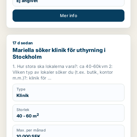
Ej angivet
Mer info
17 d sedan
Mariella söker klinik för uthyrning i Stockholm
Mariella söker klinik för uthyrning i
Stockholm
1. Hur stora ska lokalerna vara?: ca 40-60kvm 2:
Vilken typ av lokaler söker du (t.ex. butik, kontor
m.m.)?: klinik för ...
Type
Klinik
Storlek
2
40 - 60 m
Max. per månad
10 000 SEK