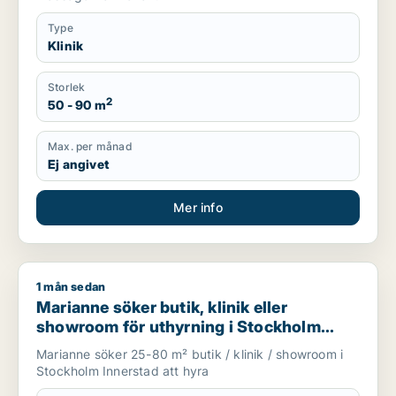
Type
Klinik
Storlek
2
50 - 90 m
Max. per månad
Ej angivet
Mer info
1 mån sedan
Marianne söker butik, klinik eller showroom för uthyrning i 
Marianne söker butik, klinik eller
showroom för uthyrning i Stockholm
Innerstad
Marianne söker 25-80 m² butik / klinik / showroom i
Stockholm Innerstad att hyra