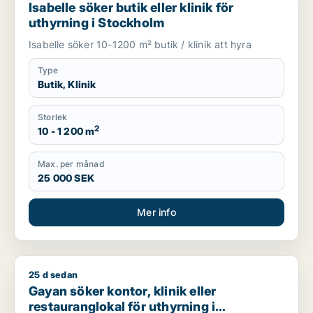
Isabelle söker butik eller klinik för
uthyrning i Stockholm
Isabelle söker 10-1200 m² butik / klinik att hyra
Type
Butik, Klinik
Storlek
2
10 - 1 200 m
Max. per månad
25 000 SEK
Mer info
25 d sedan
Gayan söker kontor, klinik eller restauranglokal för uthyrning
Gayan söker kontor, klinik eller
restauranglokal för uthyrning i