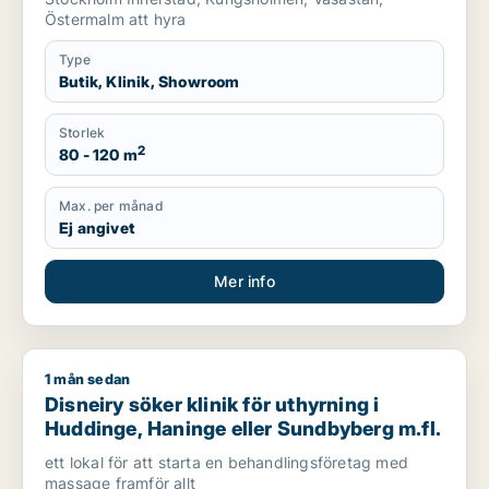
Östermalm att hyra
Type
Butik, Klinik, Showroom
Storlek
2
80 - 120 m
Max. per månad
Ej angivet
Mer info
1 mån sedan
Disneiry söker klinik för uthyrning i Huddinge, Haninge eller
Disneiry söker klinik för uthyrning i
Huddinge, Haninge eller Sundbyberg m.fl.
ett lokal för att starta en behandlingsföretag med
massage framför allt