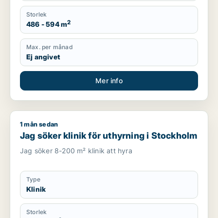
Storlek
2
486 - 594 m
Max. per månad
Ej angivet
Mer info
1 mån sedan
Jag söker klinik för uthyrning i Stockholm
Jag söker klinik för uthyrning i Stockholm
Jag söker 8-200 m² klinik att hyra
Type
Klinik
Storlek