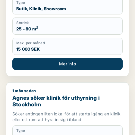
Type
Butik, Klinik, Showroom
Storlek
2
25 - 80 m
Max. per månad
15 000 SEK
Mer info
1 mån sedan
Agnes söker klinik för uthyrning i Stockholm
Agnes söker klinik för uthyrning i
Stockholm
Söker antingen liten lokal för att starta igång en klinik
eller ett rum att hyra in sig i ibland
Type