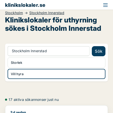
klinikslokaler.se
Stockholm
Stockholm Innerstad
Klinikslokaler för uthyrning
sökes i Stockholm Innerstad
Stockholm Innerstad
Sök
Storlek
Vill hyra
17 aktiva sökannonser just nu
3 d sedan
Moe söker kontor, lager, industrilokal, butik, klinik, showroo