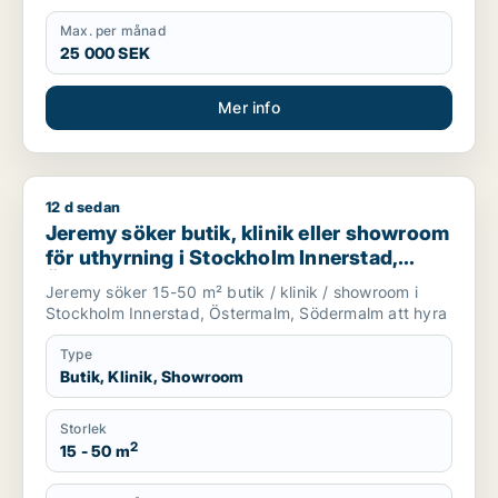
Max. per månad
25 000 SEK
Mer info
12 d sedan
Jeremy söker butik, klinik eller showroom för uthyrning i S
Jeremy söker butik, klinik eller showroom
för uthyrning i Stockholm Innerstad,
Östermalm eller Södermalm
Jeremy söker 15-50 m² butik / klinik / showroom i
Stockholm Innerstad, Östermalm, Södermalm att hyra
Type
Butik, Klinik, Showroom
Storlek
2
15 - 50 m