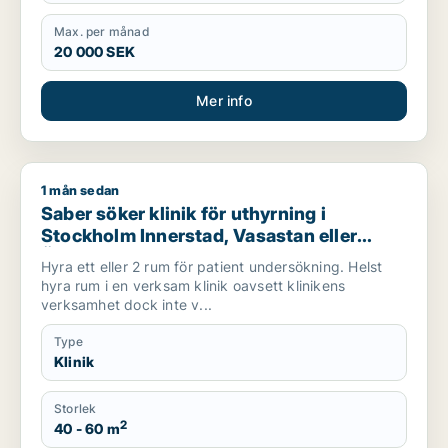
Max. per månad
20 000 SEK
Mer info
1 mån sedan
Saber söker klinik för uthyrning i Stockholm Innerstad, Vasas
Saber söker klinik för uthyrning i
Stockholm Innerstad, Vasastan eller
Östermalm m.fl.
Hyra ett eller 2 rum för patient undersökning. Helst
hyra rum i en verksam klinik oavsett klinikens
verksamhet dock inte v...
Type
Klinik
Storlek
2
40 - 60 m