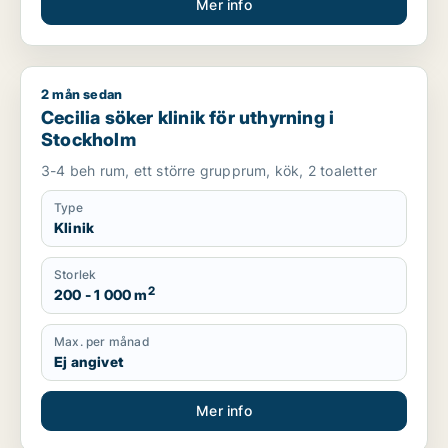
Mer info
2 mån sedan
Cecilia söker klinik för uthyrning i Stockholm
Cecilia söker klinik för uthyrning i
Stockholm
3-4 beh rum, ett större grupprum, kök, 2 toaletter
Type
Klinik
Storlek
2
200 - 1 000 m
Max. per månad
Ej angivet
Mer info