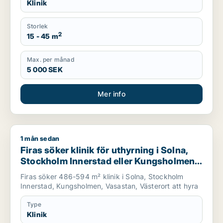
Klinik
Storlek
2
15 - 45 m
Max. per månad
5 000 SEK
Mer info
1 mån sedan
Firas söker klinik för uthyrning i Solna, Stockholm Innerstad
Firas söker klinik för uthyrning i Solna,
Stockholm Innerstad eller Kungsholmen
m.fl.
Firas söker 486-594 m² klinik i Solna, Stockholm
Innerstad, Kungsholmen, Vasastan, Västerort att hyra
Type
Klinik