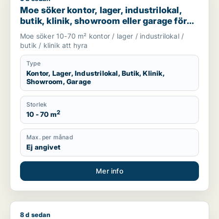
Moe söker kontor, lager, industrilokal,
butik, klinik, showroom eller garage för
uthyrning i Stockholm
Moe söker 10-70 m² kontor / lager / industrilokal /
butik / klinik att hyra
Type
Kontor, Lager, Industrilokal, Butik, Klinik,
Showroom, Garage
Storlek
2
10 - 70 m
Max. per månad
Ej angivet
Mer info
8 d sedan
Weeraya söker butik eller klinik för uthyrning i Stockholm In