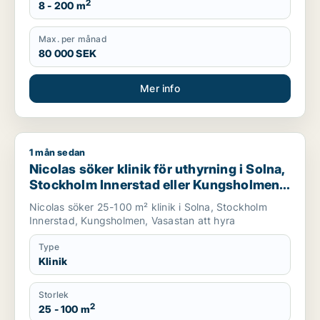
2
8 - 200 m
Max. per månad
80 000 SEK
Mer info
1 mån sedan
Nicolas söker klinik för uthyrning i Solna, Stockholm Innerst
Nicolas söker klinik för uthyrning i Solna,
Stockholm Innerstad eller Kungsholmen
m.fl.
Nicolas söker 25-100 m² klinik i Solna, Stockholm
Innerstad, Kungsholmen, Vasastan att hyra
Type
Klinik
Storlek
2
25 - 100 m