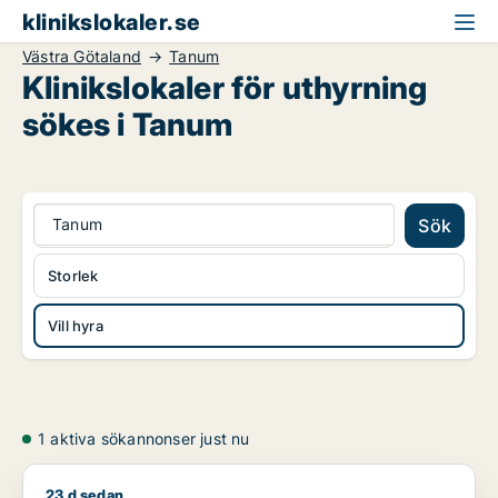
klinikslokaler.se
Västra Götaland
Tanum
Klinikslokaler för uthyrning
sökes i Tanum
Tanum
Sök
Storlek
Vill hyra
1 aktiva sökannonser just nu
23 d sedan
Jag söker klinik för uthyrning i Västra Götaland