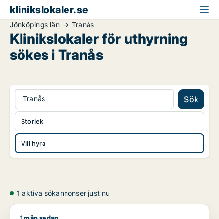
klinikslokaler.se
Jönköpings län
Tranås
Klinikslokaler för uthyrning
sökes i Tranås
Tranås
Sök
Storlek
Vill hyra
1 aktiva sökannonser just nu
1 mån sedan
Praiya söker butik, klinik, fastighetsmark eller garage för ut