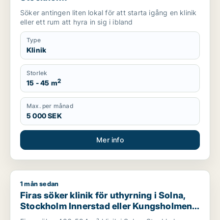
Söker antingen liten lokal för att starta igång en klinik
eller ett rum att hyra in sig i ibland
Type
Klinik
Storlek
2
15 - 45 m
Max. per månad
5 000 SEK
Mer info
1 mån sedan
Firas söker klinik för uthyrning i Solna, Stockholm Innerstad
Firas söker klinik för uthyrning i Solna,
Stockholm Innerstad eller Kungsholmen
m.fl.