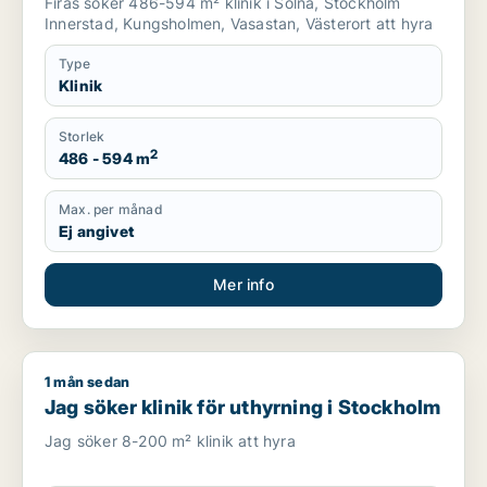
Firas söker 486-594 m² klinik i Solna, Stockholm
Innerstad, Kungsholmen, Vasastan, Västerort att hyra
Type
Klinik
Storlek
2
486 - 594 m
Max. per månad
Ej angivet
Mer info
1 mån sedan
Jag söker klinik för uthyrning i Stockholm
Jag söker klinik för uthyrning i Stockholm
Jag söker 8-200 m² klinik att hyra