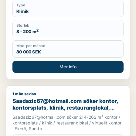
Type
Klinik
Storlek
2
8 - 200 m
Max. per månad
80 000 SEK
Mer info
1 mån sedan
Saadaziz67@hotmail.com
söker kontor, kontorsplats, klinik, 
Saadaziz67@hotmail.com
söker kontor,
kontorsplats, klinik, restauranglokal,
virtuellt kontor eller undervisning för
Saadaziz67@hotmail.com
söker 214-262 m² kontor /
uthyrning i Ekerö, Sundbyberg eller Solna
kontorsplats / klinik / restauranglokal / virtuellt kontor
m.fl.
i Ekerö, Sundb...