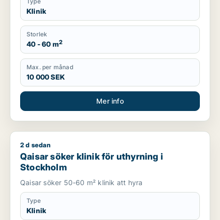
Type
Klinik
Storlek
2
40 - 60 m
Max. per månad
10 000 SEK
Mer info
2 d sedan
Qaisar söker klinik för uthyrning i Stockholm
Qaisar söker klinik för uthyrning i
Stockholm
Qaisar söker 50-60 m² klinik att hyra
Type
Klinik