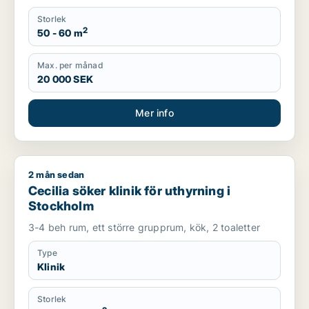
Storlek
2
50 - 60 m
Max. per månad
20 000 SEK
Mer info
2 mån sedan
Cecilia söker klinik för uthyrning i Stockholm
Cecilia söker klinik för uthyrning i
Stockholm
3-4 beh rum, ett större grupprum, kök, 2 toaletter
Type
Klinik
Storlek