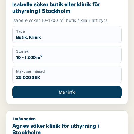
Isabelle söker butik eller klinik för
uthyrning i Stockholm
Isabelle söker 10-1200 m² butik / klinik att hyra
Type
Butik, Klinik
Storlek
2
10 - 1 200 m
Max. per månad
25 000 SEK
Mer info
1 mån sedan
Agnes söker klinik för uthyrning i Stockholm
Agnes söker klinik för uthyrning i
Stockholm