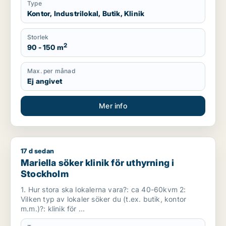
Type
Kontor, Industrilokal, Butik, Klinik
Storlek
2
90 - 150 m
Max. per månad
Ej angivet
Mer info
17 d sedan
Mariella söker klinik för uthyrning i Stockholm
Mariella söker klinik för uthyrning i
Stockholm
1. Hur stora ska lokalerna vara?: ca 40-60kvm 2:
Vilken typ av lokaler söker du (t.ex. butik, kontor
m.m.)?: klinik för ...