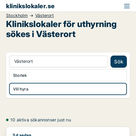
klinikslokaler.se
Stockholm
Västerort
Klinikslokaler för uthyrning
sökes i Västerort
Västerort
Sök
Storlek
Vill hyra
10 aktiva sökannonser just nu
3 d sedan
Moe söker kontor, lager, industrilokal, butik, klinik, showroo