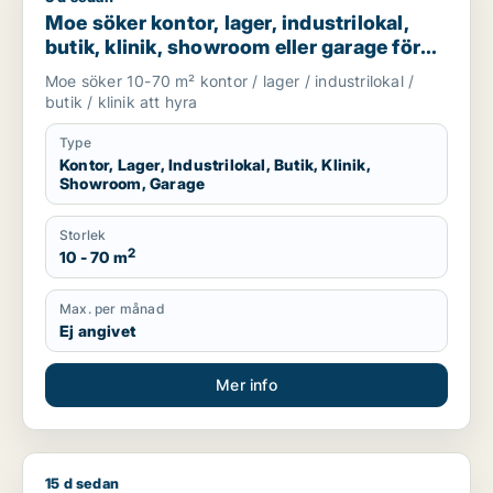
Moe söker kontor, lager, industrilokal,
butik, klinik, showroom eller garage för
uthyrning i Stockholm
Moe söker 10-70 m² kontor / lager / industrilokal /
butik / klinik att hyra
Type
Kontor, Lager, Industrilokal, Butik, Klinik,
Showroom, Garage
Storlek
2
10 - 70 m
Max. per månad
Ej angivet
Mer info
15 d sedan
Isabelle söker butik eller klinik för uthyrning i Stockholm