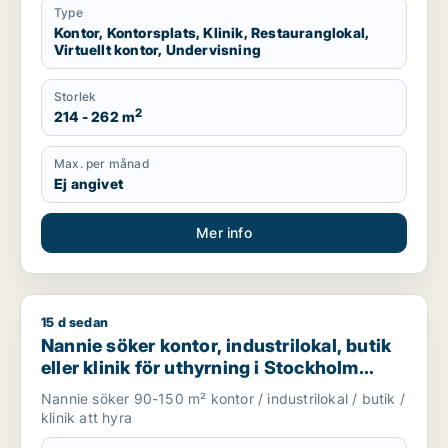
Type
Kontor, Kontorsplats, Klinik, Restauranglokal,
Virtuellt kontor, Undervisning
Storlek
2
214 - 262 m
Max. per månad
Ej angivet
Mer info
15 d sedan
Nannie söker kontor, industrilokal, butik eller klinik för uth
Nannie söker kontor, industrilokal, butik
eller klinik för uthyrning i Stockholm
Innerstad, Kungsholmen eller Vasastan
Nannie söker 90-150 m² kontor / industrilokal / butik /
m.fl.
klinik att hyra