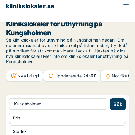
klinikslokaler.se
Stockholm
Kungsholmen
Klinikslokaler för uthyrning på
Kungsholmen
Se klinikslokaler för uthyrning på Kungsholmen nedan. Om
du är intresserad av en klinikslokal på listan nedan, tryck då
på rubriken för att komma vidare. Lycka till i jakten på dina
nya klinikslokaler!
Mer info om klinikslokaler för uthyrning på
Kungsholmen
.
Nya i dag
1
Uppdaterade 24h
20
Notifikatio
Kungsholmen
Sök
Pris
Storlek