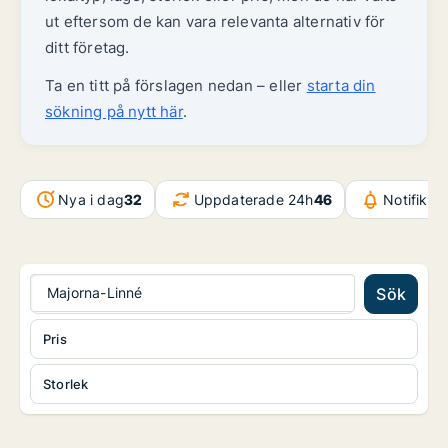
ut eftersom de kan vara relevanta alternativ för
ditt företag.
Ta en titt på förslagen nedan – eller
starta din
sökning på nytt här
.
Nya i dag
32
Uppdaterade 24h
46
Notifikat
Majorna-Linné
Sök
Pris
Storlek