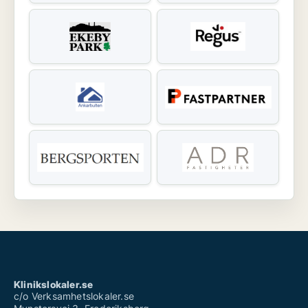
Klinikslokaler.se
c/o Verksamhetslokaler.se