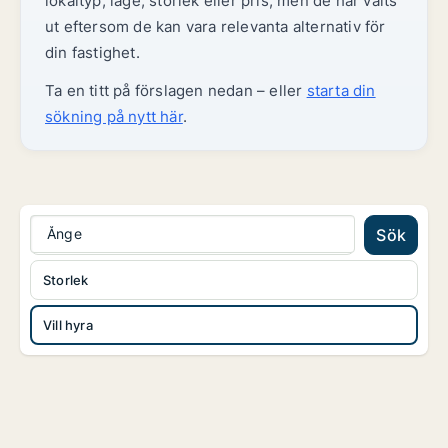
lokaltyp, läge, storlek eller pris, men de har valts
ut eftersom de kan vara relevanta alternativ för
din fastighet.
Ta en titt på förslagen nedan – eller
starta din
sökning på nytt här
.
Ånge
Sök
Storlek
Vill hyra