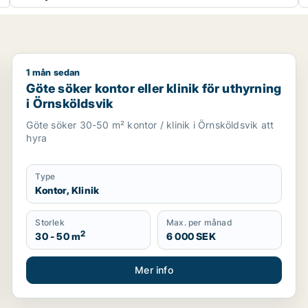
1 mån sedan
Göte söker kontor eller klinik för uthyrning i Örnsköl
Göte söker kontor eller klinik för uthyrning
i Örnsköldsvik
Göte söker 30-50 m² kontor / klinik i Örnsköldsvik att
hyra
Type
Kontor, Klinik
Storlek
Max. per månad
2
30 - 50 m
6 000 SEK
Mer info