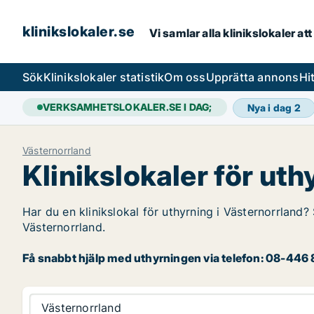
klinikslokaler.se
Vi samlar alla klinikslokaler att 
Sök
Klinikslokaler statistik
Om oss
Upprätta annons
Hi
VERKSAMHETSLOKALER.SE I DAG;
Nya i dag
2
Västernorrland
Klinikslokaler för ut
Har du en klinikslokal för uthyrning i Västernorrland? 
Västernorrland.
Få snabbt hjälp med uthyrningen via telefon: 08-446 8
Västernorrland