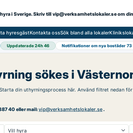
hyra i Sverige. Skriv till
vip@verksamhetslokaler.se
om din
tta hyresgäst
Kontakta oss
Sök bland alla lokaler
Klinikslok
Uppdaterade 24h
46
Notifikationer om nya bostäder
73
hyrning sökes i Västerno
Starta din uthyrningsprocess här. Använd filtret nedan för 
87 40 eller mail:
vip@verksamhetslokaler.se
.
Vill hyra