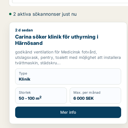
2 aktiva sökannonser just nu
2 d sedan
Carina söker klinik för uthyrning i Härnösand
Carina söker klinik för uthyrning i
Härnösand
godkänd ventilation för Medicinsk fotvård,
utslagsvask, pentry, toalett med möjlighet att installera
tvättmaskin, städskru...
Type
Klinik
Storlek
Max. per månad
2
50 - 100 m
6 000 SEK
Mer info